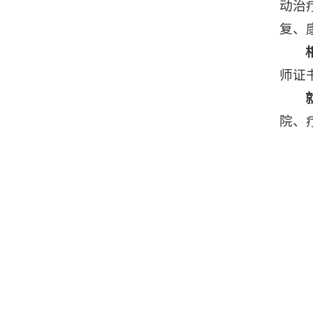
动治
复、
师证
院、